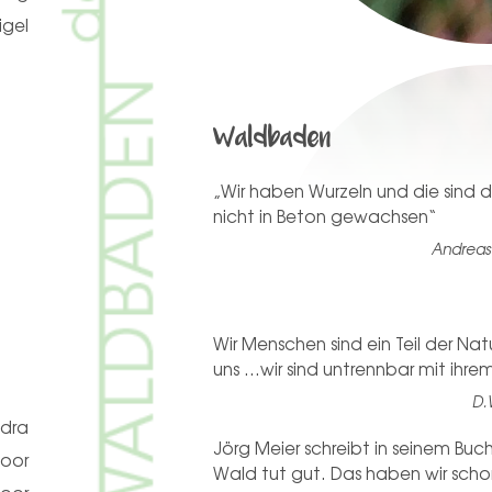
igel
Waldbaden
„Wir haben Wurzeln und die sind de
nicht in Beton gewachsen“
Andreas
Wir Menschen sind ein Teil der Nat
uns …wir sind untrennbar mit ihre
D.
idra
Jörg Meier schreibt in seinem Bu
door
Wald tut gut. Das haben wir schon