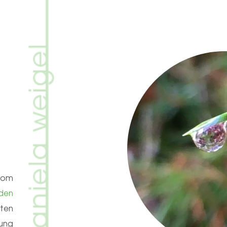
’om
den
iten
ung