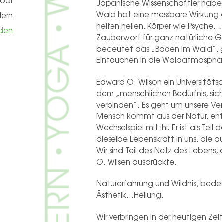
door
Japanische Wissenschaftler habe
Wald hat eine messbare Wirkung
ern
helfen heilen, Körper wie Psyche. 
den
Zauberwort für ganz natürliche Ge
bedeutet das „Baden im Wald“, 
Eintauchen in die Waldatmosphä
Edward O. Wilson ein Universitäts
dem „menschlichen Bedürfnis, si
verbinden“. Es geht um unsere Ve
Mensch kommt aus der Natur, entwi
Wechselspiel mit ihr. Er ist als Teil
dieselbe Lebenskraft in uns, die au
Wir sind Teil des Netz des Lebens,
O. Wilsen ausdrückte.
Naturerfahrung und Wildnis, bede
Ästhetik…Heilung.
Wir verbringen in der heutigen Zei