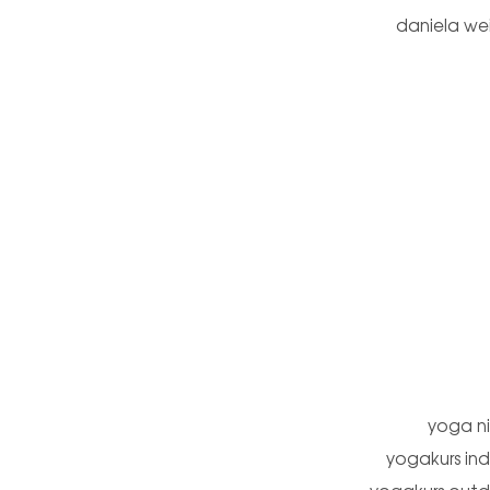
daniela we
yoga n
yogakurs in