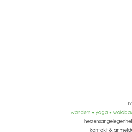
h
wandern • yoga • waldba
herzensangelegenhe
kontakt & anmeld