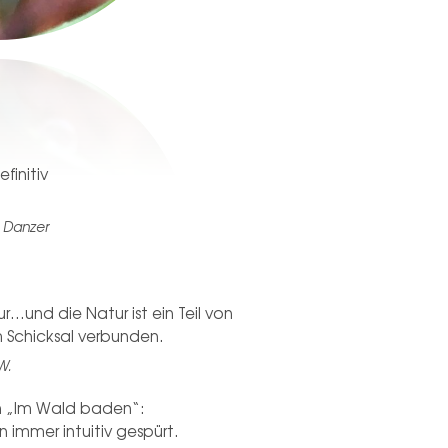
finitiv
 Danzer
ur…und die Natur ist ein Teil von
m Schicksal verbunden.
W.
ch „Im Wald baden“:
 immer intuitiv gespürt.