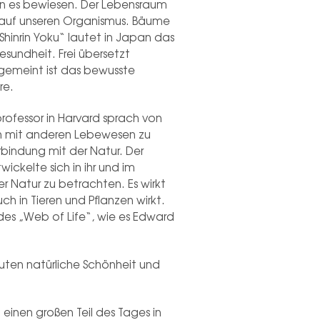
n es bewiesen. Der Lebensraum
 auf unseren Organismus. Bäume
„Shinrin Yoku“ lautet in Japan das
sundheit. Frei übersetzt
gemeint ist das bewusste
re.
professor in Harvard sprach von
ch mit anderen Lebewesen zu
rbindung mit der Natur. Der
ckelte sich in ihr und im
 der Natur zu betrachten. Es wirkt
ch in Tieren und Pflanzen wirkt.
 des „Web of Life“, wie es Edward
uten natürliche Schönheit und
t einen großen Teil des Tages in