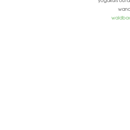
yogakurs out
wand
waldba